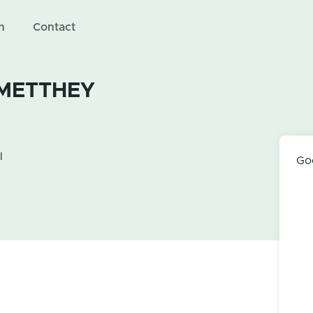
n
Contact
 METTHEY
l
Go