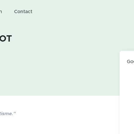
n
Contact
DOT
Go
tisme."