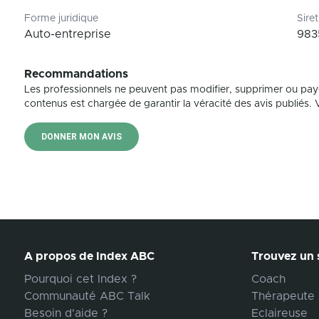
Forme juridique
Siret
Auto-entreprise
983
Recommandations
Les professionnels ne peuvent pas modifier, supprimer ou pay
contenus est chargée de garantir la véracité des avis publiés. Vé
DONNER MON AVIS
A propos de Index ABC
Trouvez un s
Pourquoi cet Index ?
Coach
Communauté ABC Talk
Thérapeute
Besoin d'aide ?
Eclaireuse