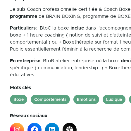
Je suis Coach professionnelle certifiée & Coach Box
programme
de BRAIN BOXING, programme de BOXE
Particuliers
: BtoC la boxe
inclue
dans l'accompagnem
boxe + 1 heure coaching ( notion de suivi et d'attein
comportemental ) ou + Boxethérapie sur format 1 heure
Public essentiellement féminin à la recherche de comp
En entreprise
: BtoB atelier entreprise où la boxe
devi
spécifique ( communication, leadership...) + Boxethér
éducatives.
Mots clés
Boxe
Comportements
Emotions
Ludique
Réseaux sociaux