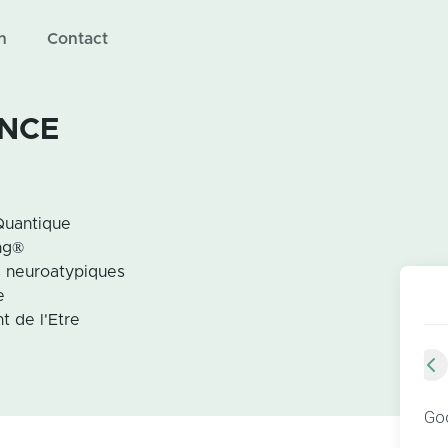
n
Contact
ANCE
Quantique
ng®
 neuroatypiques
e
t de l'Etre
Goo