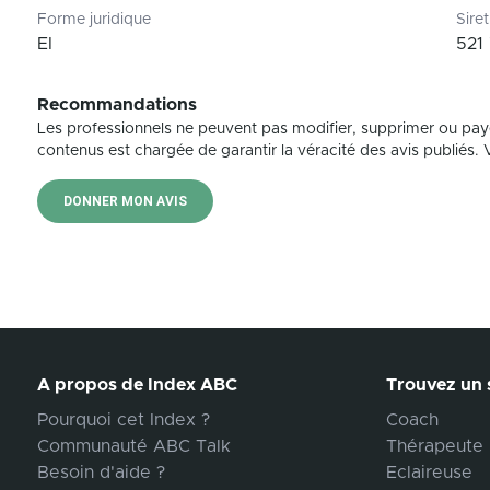
Forme juridique
Siret
EI
521
Recommandations
Les professionnels ne peuvent pas modifier, supprimer ou pay
contenus est chargée de garantir la véracité des avis publiés. Vé
DONNER MON AVIS
A propos de Index ABC
Trouvez un s
Pourquoi cet Index ?
Coach
Communauté ABC Talk
Thérapeute
Besoin d'aide ?
Eclaireuse