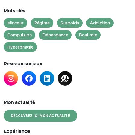
Mots clés
Minceur
Régime
Surpoids
Addiction
Compulsion
Dépendance
Boulimie
Hyperphagie
Réseaux sociaux
Mon actualité
DÉCOUVREZ ICI MON ACTUALITÉ
Expérience