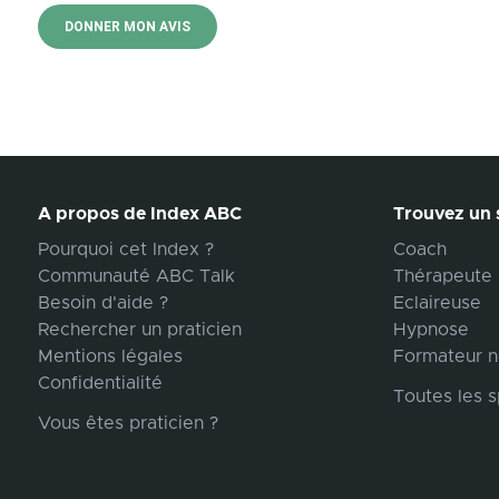
DONNER MON AVIS
A propos de Index ABC
Trouvez un s
Pourquoi cet Index ?
Coach
Communauté ABC Talk
Thérapeute
Besoin d'aide ?
Eclaireuse
Rechercher un praticien
Hypnose
Mentions légales
Formateur n
Confidentialité
Toutes les s
Vous êtes praticien ?