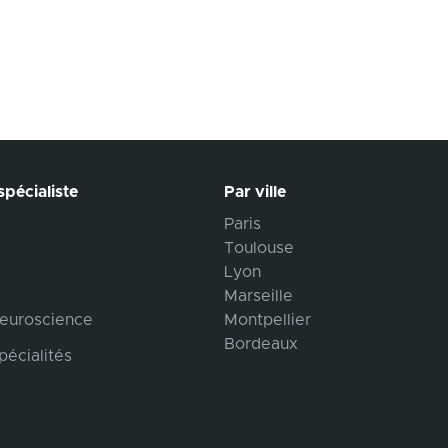
pécialiste
Par ville
Paris
Toulouse
Lyon
Marseille
euroscience
Montpellier
Bordeaux
pécialités