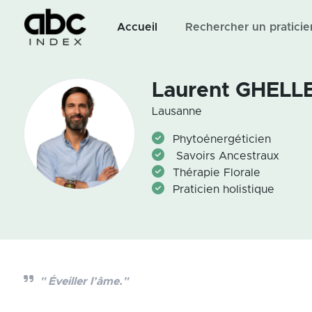
Accueil
Rechercher un praticie
Laurent GHELL
Lausanne
Phytoénergéticien
Savoirs Ancestraux
Thérapie Florale
Praticien holistique
" Éveiller l’âme."