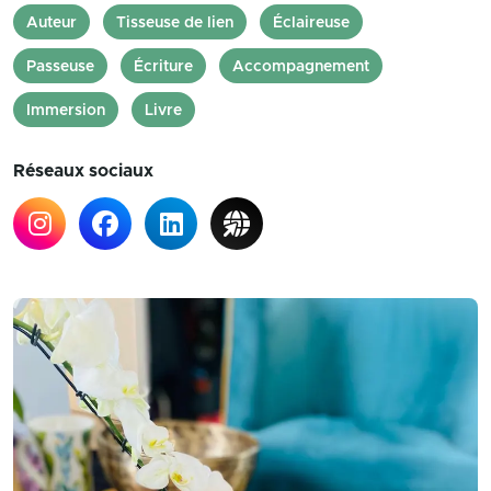
Auteur
Tisseuse de lien
Éclaireuse
Passeuse
Écriture
Accompagnement
Immersion
Livre
Réseaux sociaux