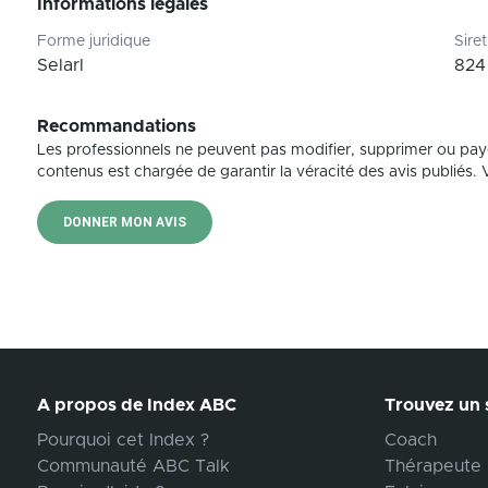
Informations légales
Forme juridique
Siret
Selarl
824
Recommandations
Les professionnels ne peuvent pas modifier, supprimer ou pay
contenus est chargée de garantir la véracité des avis publiés. Vé
DONNER MON AVIS
A propos de Index ABC
Trouvez un s
Pourquoi cet Index ?
Coach
Communauté ABC Talk
Thérapeute