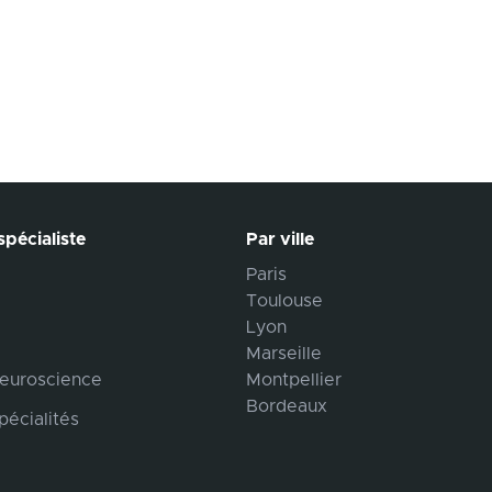
pécialiste
Par ville
Paris
Toulouse
Lyon
Marseille
euroscience
Montpellier
Bordeaux
pécialités