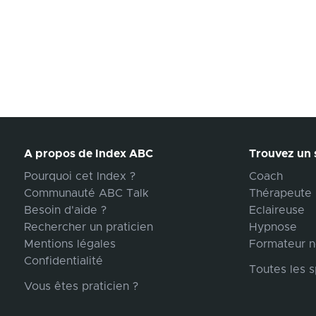
A propos de Index ABC
Trouvez un s
Pourquoi cet Index ?
Coach
Communauté ABC Talk
Thérapeute
Besoin d'aide ?
Eclaireuse
Rechercher un praticien
Hypnose
Mentions légales
Formateur n
Confidentialité
Toutes les s
Vous êtes praticien ?