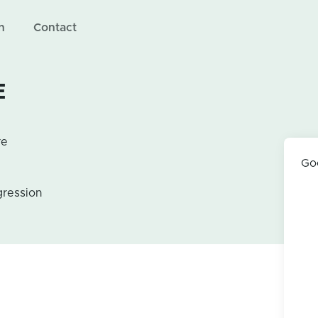
n
Contact
E
re
Go
gression