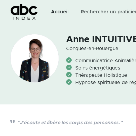
Accueil
Rechercher un praticie
Anne INTUITIV
Conques-en-Rouergue
Communicatrice Animaliè
Soins énergétiques
Thérapeute Holistique
Hypnose spirituelle de ré
"J'écoute et libère les corps des personnes."